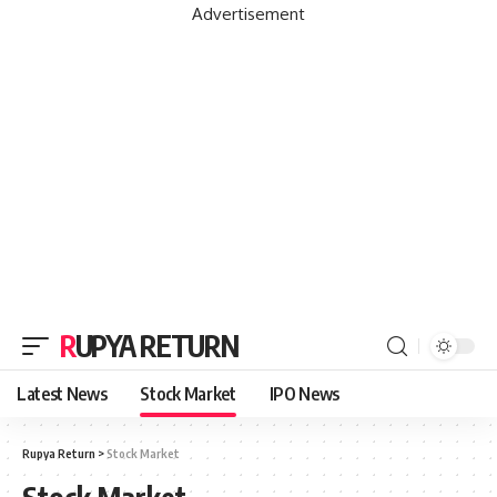
Advertisement
RUPYA RETURN
Latest News
Stock Market
IPO News
Rupya Return
>
Stock Market