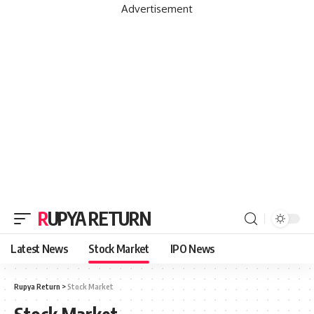
Advertisement
RUPYA RETURN
Latest News
Stock Market
IPO News
Rupya Return
>
Stock Market