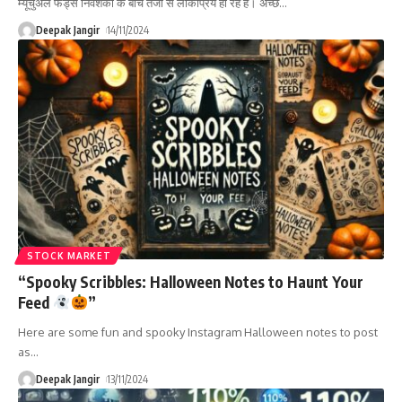
म्यूचुअल फंड्स निवेशकों के बीच तेजी से लोकप्रिय हो रहे हैं। अच्छे
…
Deepak Jangir
14/11/2024
STOCK MARKET
“Spooky Scribbles: Halloween Notes to Haunt Your
Feed
”
Here are some fun and spooky Instagram Halloween notes to post
as
…
Deepak Jangir
13/11/2024