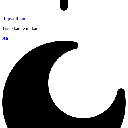
Rupya Return
Trade karo earn karo
Aa