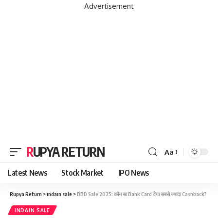
Advertisement
RUPYA RETURN
Aa
Latest News
Stock Market
IPO News
Rupya Return
>
indain sale
>
BBD Sale 2025: कौन सा Bank Card देगा सबसे ज्यादा Cashback?
INDAIN SALE